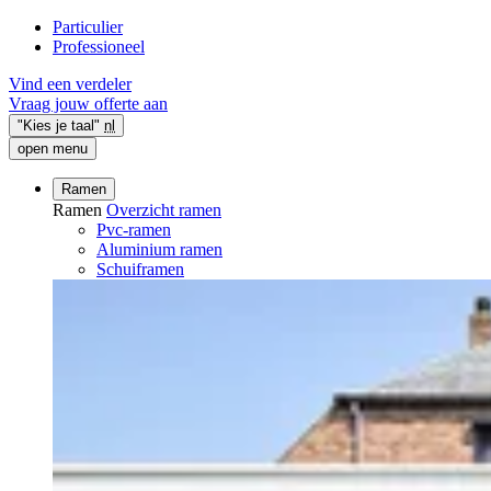
Particulier
Professioneel
Vind een verdeler
Vraag jouw offerte aan
"Kies je taal"
nl
open menu
Ramen
Ramen
Overzicht ramen
Pvc-ramen
Aluminium ramen
Schuiframen