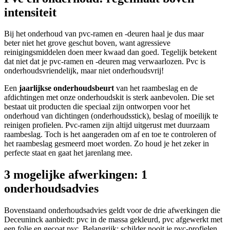
intensiteit
Bij het onderhoud van pvc-ramen en -deuren haal je dus maar
beter niet het grove geschut boven, want agressieve
reinigingsmiddelen doen meer kwaad dan goed. Tegelijk betekent
dat niet dat je pvc-ramen en -deuren mag verwaarlozen. Pvc is
onderhoudsvriendelijk, maar niet onderhoudsvrij!
Een
jaarlijkse onderhoudsbeurt
van het raambeslag en de
afdichtingen met onze onderhoudskit is sterk aanbevolen. Die set
bestaat uit producten die speciaal zijn ontworpen voor het
onderhoud van dichtingen (onderhoudsstick), beslag of moeilijk te
reinigen profielen. Pvc-ramen zijn altijd uitgerust met duurzaam
raambeslag. Toch is het aangeraden om af en toe te controleren of
het raambeslag gesmeerd moet worden. Zo houd je het zeker in
perfecte staat en gaat het jarenlang mee.
3 mogelijke afwerkingen: 1
onderhoudsadvies
Bovenstaand onderhoudsadvies geldt voor de drie afwerkingen die
Deceuninck aanbiedt: pvc in de massa gekleurd, pvc afgewerkt met
een folie en gecoat pvc. Belangrijk: schilder nooit je pvc-profielen.