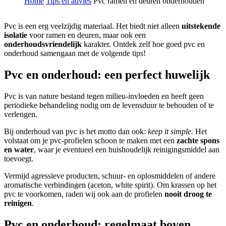
Home
Tips en advies
Pvc ramen en deuren onderhouden
Pvc is een erg veelzijdig materiaal. Het biedt niet alleen
uitstekende
isolatie
voor ramen en deuren, maar ook een
onderhoudsvriendelijk
karakter. Ontdek zelf hoe goed pvc en
onderhoud samengaan met de volgende tips!
Pvc en onderhoud: een perfect huwelijk
Pvc is van nature bestand tegen milieu-invloeden en heeft geen
periodieke behandeling nodig om de levensduur te behouden of te
verlengen.
Bij onderhoud van pvc is het motto dan ook:
keep it simple.
Het
volstaat om je pvc-profielen schoon te maken met een
zachte spons
en water
, waar je eventueel een huishoudelijk reinigingsmiddel aan
toevoegt.
Vermijd agressieve producten, schuur- en oplosmiddelen of andere
aromatische verbindingen (aceton, white spirit). Om krassen op het
pvc te voorkomen, raden wij ook aan de profielen
nooit droog te
reinigen
.
Pvc en onderhoud: regelmaat boven