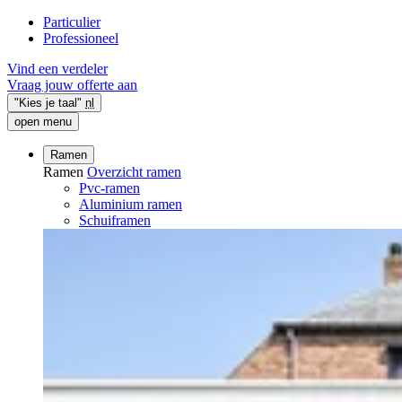
Particulier
Professioneel
Vind een verdeler
Vraag jouw offerte aan
"Kies je taal"
nl
open menu
Ramen
Ramen
Overzicht ramen
Pvc-ramen
Aluminium ramen
Schuiframen