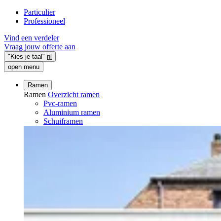
Particulier
Professioneel
Vind een verdeler
Vraag jouw offerte aan
"Kies je taal"
nl
open menu
Ramen
Ramen
Overzicht ramen
Pvc-ramen
Aluminium ramen
Schuiframen