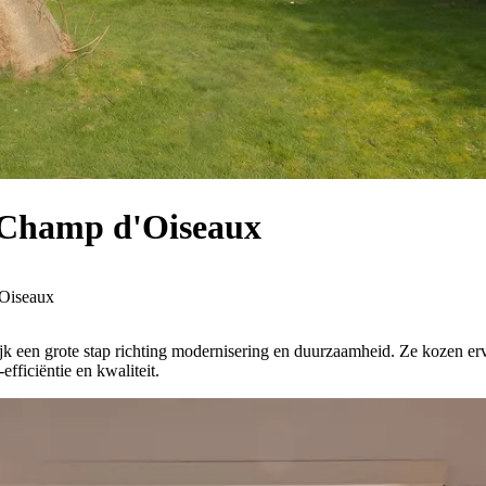
l Champ d'Oiseaux
'Oiseaux
jk een grote stap richting modernisering en duurzaamheid. Ze kozen e
efficiëntie en kwaliteit.