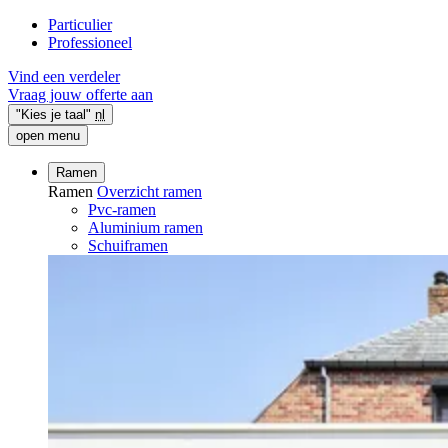
Particulier
Professioneel
Vind een verdeler
Vraag jouw offerte aan
"Kies je taal"
nl
open menu
Ramen
Ramen
Overzicht ramen
Pvc-ramen
Aluminium ramen
Schuiframen