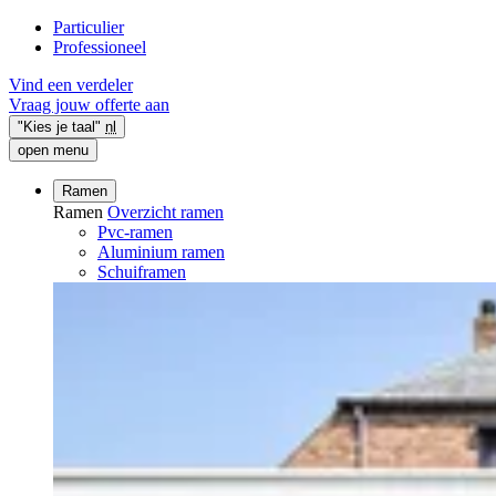
Particulier
Professioneel
Vind een verdeler
Vraag jouw offerte aan
"Kies je taal"
nl
open menu
Ramen
Ramen
Overzicht ramen
Pvc-ramen
Aluminium ramen
Schuiframen