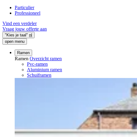
Particulier
Professioneel
Vind een verdeler
Vraag jouw offerte aan
"Kies je taal"
nl
open menu
Ramen
Ramen
Overzicht ramen
Pvc-ramen
Aluminium ramen
Schuiframen