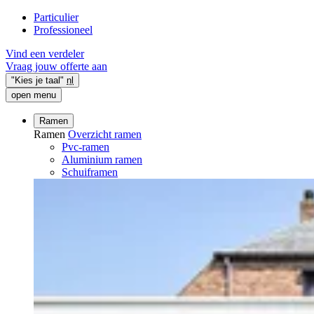
Particulier
Professioneel
Vind een verdeler
Vraag jouw offerte aan
"Kies je taal"
nl
open menu
Ramen
Ramen
Overzicht ramen
Pvc-ramen
Aluminium ramen
Schuiframen