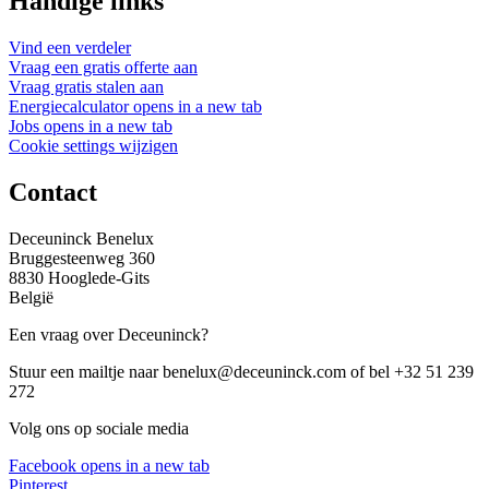
Handige links
Vind een verdeler
Vraag een gratis offerte aan
Vraag gratis stalen aan
Energiecalculator
opens in a new tab
Jobs
opens in a new tab
Cookie settings wijzigen
Contact
Deceuninck Benelux
Bruggesteenweg 360
8830 Hooglede-Gits
België
Een vraag over Deceuninck?
Stuur een mailtje naar benelux@deceuninck.com of bel +32 51 239
272
Volg ons op sociale media
Facebook
opens in a new tab
Pinterest