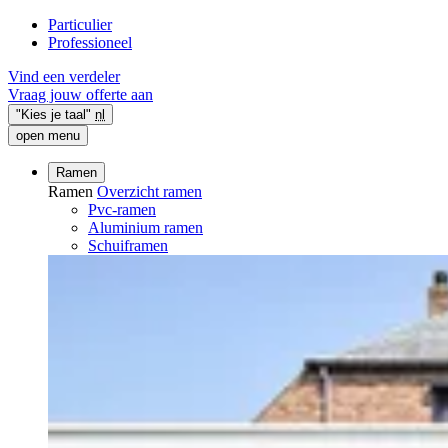
Particulier
Professioneel
Vind een verdeler
Vraag jouw offerte aan
"Kies je taal"
nl
open menu
Ramen
Ramen
Overzicht ramen
Pvc-ramen
Aluminium ramen
Schuiframen